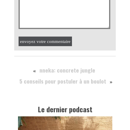
envoyez votre commentaire
nneka: concrete jungle
«
5 conseils pour postuler à un boulot
»
Le dernier podcast