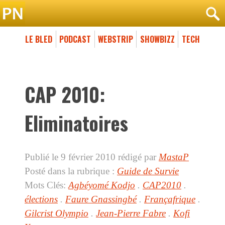
LE BLED
PODCAST
WEBSTRIP
SHOWBIZZ
TECH
CAP 2010:
Eliminatoires
Publié le 9 février 2010
rédigé par
MastaP
Posté dans la rubrique :
Guide de Survie
Mots Clés:
Agbéyomé Kodjo
.
CAP2010
.
élections
.
Faure Gnassingbé
.
Françafrique
.
Gilcrist Olympio
.
Jean-Pierre Fabre
.
Kofi