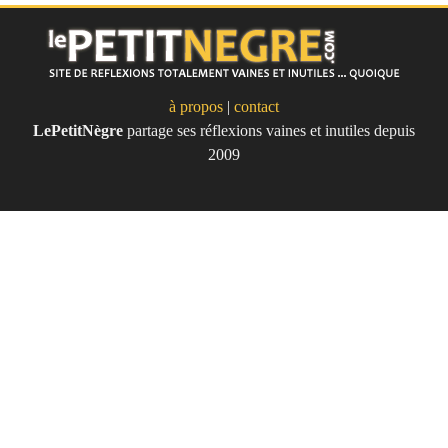
à propos
|
contact
LePetitNègre
partage ses réflexions vaines et inutiles depuis
Le Petit Nègre
2009
Site de réflexions totalement vaines
et inutile... quoique