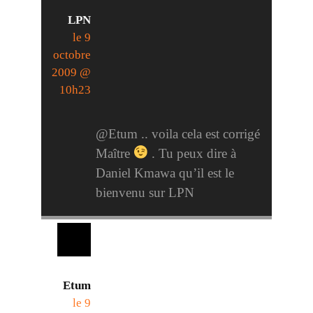
LPN
le 9
octobre
2009 @
10h23
@Etum .. voila cela est corrigé
Maître
. Tu peux dire à
Daniel Kmawa qu’il est le
bienvenu sur LPN
Etum
le 9