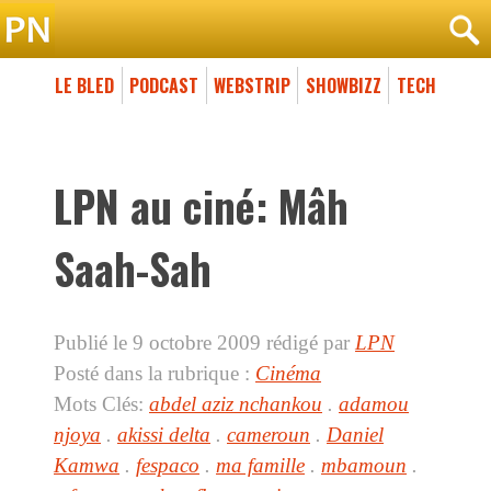
LE BLED
PODCAST
WEBSTRIP
SHOWBIZZ
TECH
LPN au ciné: Mâh
Saah-Sah
Publié le 9 octobre 2009
rédigé par
LPN
Posté dans la rubrique :
Cinéma
Mots Clés:
abdel aziz nchankou
.
adamou
njoya
.
akissi delta
.
cameroun
.
Daniel
Kamwa
.
fespaco
.
ma famille
.
mbamoun
.