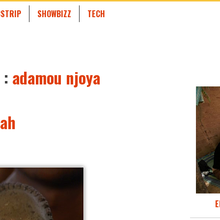
STRIP
SHOWBIZZ
TECH
 :
adamou njoya
Sah
E