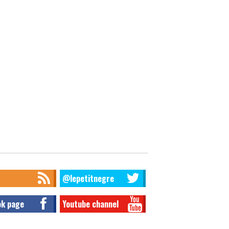
@lepetitnegre
ok page
Youtube channel