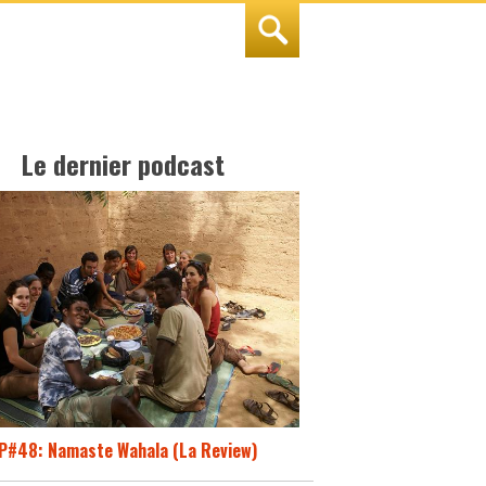
Le dernier podcast
P#48: Namaste Wahala (La Review)