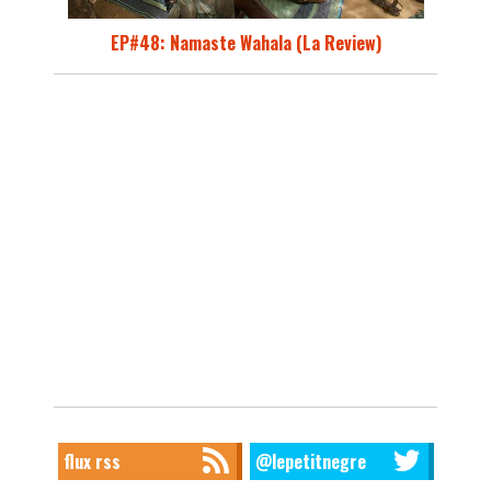
EP#48: Namaste Wahala (La Review)
flux rss
@lepetitnegre