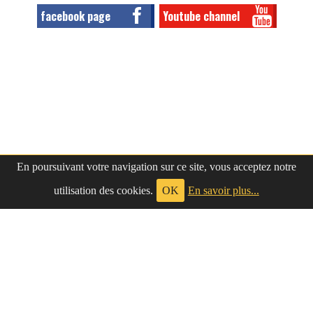
facebook page
Youtube channel
En poursuivant votre navigation sur ce site, vous acceptez notre
utilisation des cookies.
OK
En savoir plus...
à propos
|
contact
LePetitNègre
partage ses réflexions vaines et inutiles depuis