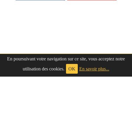
En poursuivant votre navigation sur ce site, vous acceptez notre
utilisation des cookies.
OK
En savoir plus...
à propos
|
contact
LePetitNègre
partage ses réflexions vaines et inutiles depuis
Le Petit Nègre
2009