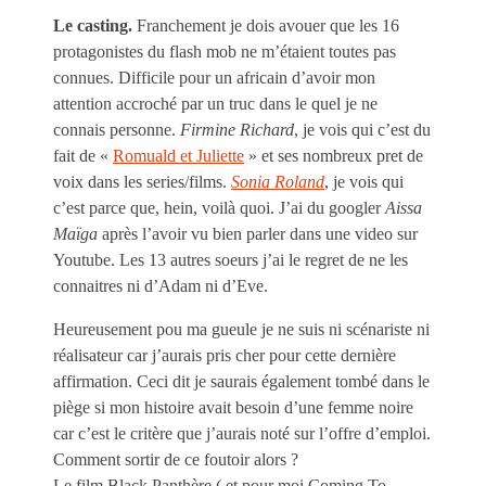
Le casting.
Franchement je dois avouer que les 16
protagonistes du flash mob ne m’étaient toutes pas
connues. Difficile pour un africain d’avoir mon
attention accroché par un truc dans le quel je ne
connais personne.
Firmine Richard
, je vois qui c’est du
fait de «
Romuald et Juliette
» et ses nombreux pret de
voix dans les series/films.
Sonia Roland
, je vois qui
c’est parce que, hein, voilà quoi. J’ai du googler
Aissa
Maïga
après l’avoir vu bien parler dans une video sur
Youtube. Les 13 autres soeurs j’ai le regret de ne les
connaitres ni d’Adam ni d’Eve.
Heureusement pou ma gueule je ne suis ni scénariste ni
réalisateur car j’aurais pris cher pour cette dernière
affirmation. Ceci dit je saurais également tombé dans le
piège si mon histoire avait besoin d’une femme noire
car c’est le critère que j’aurais noté sur l’offre d’emploi.
Comment sortir de ce foutoir alors ?
Le film Black Panthère ( et pour moi Coming To