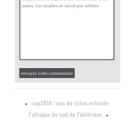
envoyez votre commentaire
cap2010 : pas de trève estivale
«
l’afrique du sud de l’intérieur
»