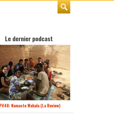
Le dernier podcast
P#48: Namaste Wahala (La Review)