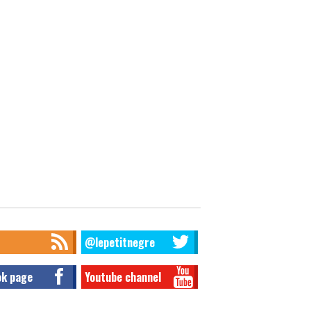
@lepetitnegre
ok page
Youtube channel