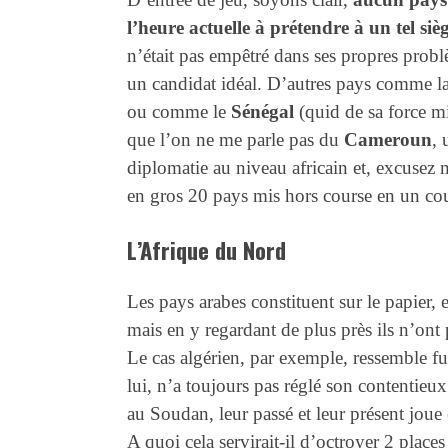
l’heure actuelle à prétendre à un tel sièg
n’était pas empêtré dans ses propres problè
un candidat idéal. D’autres pays comme l
ou comme le
Sénégal
(quid de sa force mi
que l’on ne me parle pas du
Cameroun
, 
diplomatie au niveau africain et, excusez m
en gros 20 pays mis hors course en un co
L’Afrique du Nord
Les pays arabes constituent sur le papier, 
mais en y regardant de plus près ils n’ont 
Le cas algérien, par exemple, ressemble f
lui, n’a toujours pas réglé son contentie
au Soudan, leur passé et leur présent joue 
A quoi cela servirait-il d’octroyer 2 plac