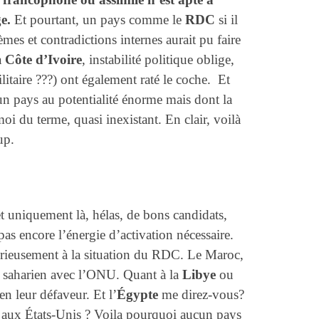
e.
Et pourtant, un pays comme le
RDC
si il
mes et contradictions internes aurait pu faire
a
Côte d’Ivoire
, instabilité politique oblige,
litaire ???) ont également raté le coche. Et
un pays au potentialité énorme mais dont la
oi du terme, quasi inexistant. En clair, voilà
up.
et uniquement là, hélas, de bons candidats,
pas encore l’énergie d’activation nécessaire.
urieusement à la situation du RDC. Le Maroc,
ux saharien avec l’ONU. Quant à la
Libye
ou
en leur défaveur. Et l’
Égypte
me direz-vous?
es aux États-Unis ? Voila pourquoi aucun pays