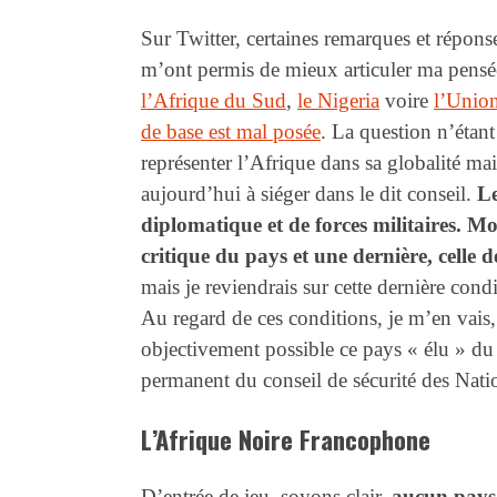
Sur Twitter, certaines remarques et réponses
m’ont permis de mieux articuler ma pensée
l’Afrique du Sud
,
le Nigeria
voire
l’Union
de base est mal posée
. La question n’étant
représenter l’Afrique dans sa globalité mai
aujourd’hui à siéger dans le dit conseil.
Le
diplomatique et de forces militaires. Moi
critique du pays et une dernière, celle 
mais je reviendrais sur cette dernière condi
Au regard de ces conditions, je m’en vais, 
objectivement possible ce pays « élu » d
permanent du conseil de sécurité des Nati
L’Afrique Noire Francophone
D’entrée de jeu, soyons clair,
aucun pays 