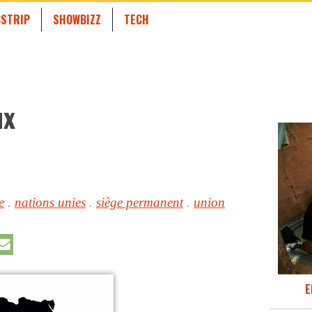
STRIP
SHOWBIZZ
TECH
ux
e
.
nations unies
.
siège permanent
.
union
E