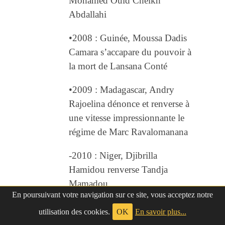
Mohamed Ould Cheikh
Abdallahi
•2008 : Guinée, Moussa Dadis
Camara s’accapare du pouvoir à
la mort de Lansana Conté
•2009 : Madagascar, Andry
Rajoelina dénonce et renverse à
une vitesse impressionnante le
régime de Marc Ravalomanana
-2010 : Niger, Djibrilla
Hamidou renverse Tandja
Mamadou
En poursuivant votre navigation sur ce site, vous acceptez notre
AUTRES CONNAISSANCES
utilisation des cookies.
OK
En savoir plus...