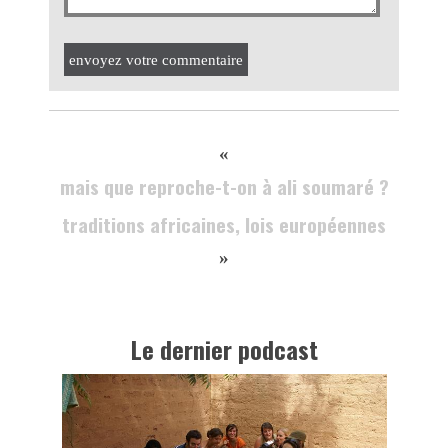
envoyez votre commentaire
«
mais que reproche-t-on à ali soumaré ?
traditions africaines, lois européennes
»
Le dernier podcast