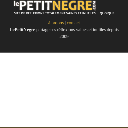
à propos
|
contact
LePetitNègre
partage ses réflexions vaines et inutiles depuis
Le Petit Nègre
2009
Site de réflexions totalement vaines
et inutile... quoique