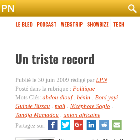
LE BLED
PODCAST
WEBSTRIP
SHOWBIZZ
TECH
Un triste record
Publié le 30 juin 2009
rédigé par
LPN
Posté dans la rubrique :
Politique
Mots Clés:
abdou diouf
.
bénin
.
Boni yayi
.
Guinée Bissau
.
mali
.
Nicéphore Soglo
.
Tandja Mamadou
.
union africaine
Partagez sur: