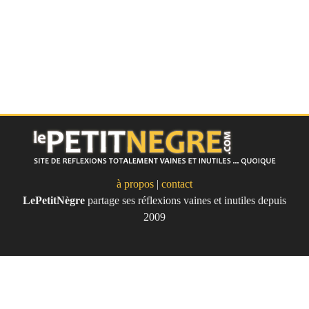
à propos
|
contact
LePetitNègre
partage ses réflexions vaines et inutiles depuis
Le Petit Nègre
2009
Site de réflexions totalement vaines
et inutile... quoique