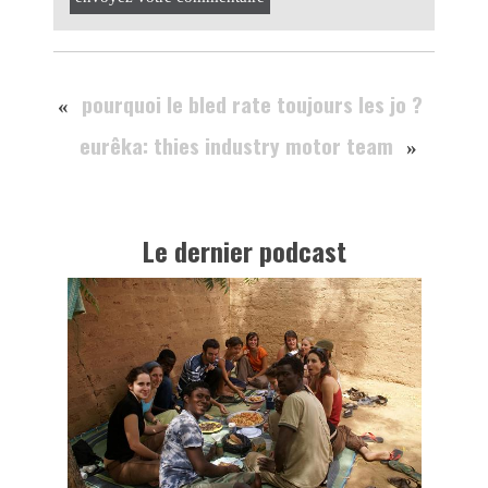
pourquoi le bled rate toujours les jo ?
«
eurêka: thies industry motor team
»
Le dernier podcast