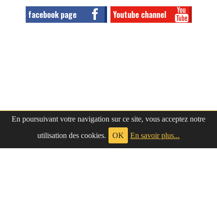
facebook page
Youtube channel
En poursuivant votre navigation sur ce site, vous acceptez notre
utilisation des cookies.
OK
En savoir plus...
à propos
|
contact
LePetitNègre
partage ses réflexions vaines et inutiles depuis