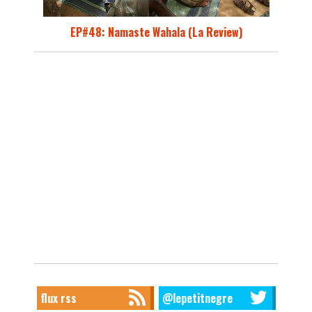
EP#48: Namaste Wahala (La Review)
flux rss
@lepetitnegre