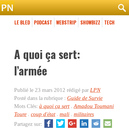
LE BLED
PODCAST
WEBSTRIP
SHOWBIZZ
TECH
A quoi ça sert:
l’armée
Publié le 23 mars 2012
rédigé par
LPN
Posté dans la rubrique :
Guide de Survie
Mots Clés:
à quoi ça sert
.
Amadou Toumani
Toure
.
coup d'état
.
mali
.
militaires
Partagez sur: