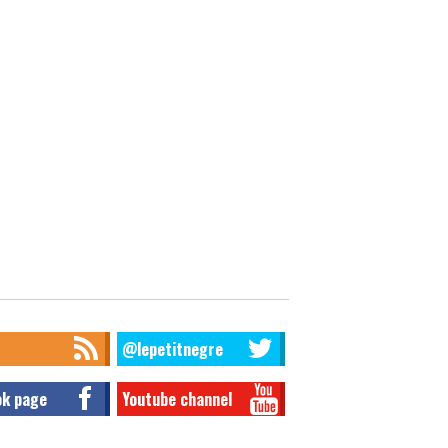
@lepetitnegre
ok page
Youtube channel