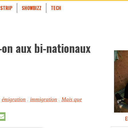
STRIP
SHOWBIZZ
TECH
-on aux bi-nationaux
.
émigration
.
immigration
.
Mais que
E