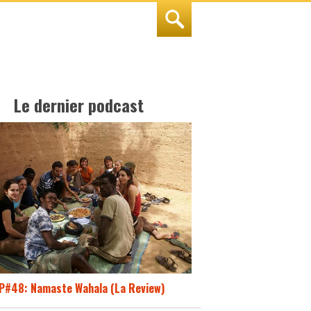
Le dernier podcast
P#48: Namaste Wahala (La Review)