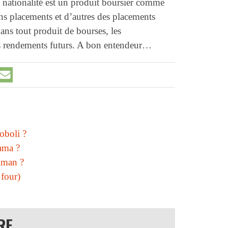
la nationalité est un produit boursier comme
ons placements et d’autres des placements
ns tout produit de bourses, les
es rendements futurs. A bon entendeur…
oboli ?
ama ?
lman ?
 four)
RE