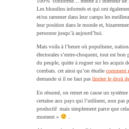
100% conforme… même à l’intérieur de 
Les blondins informés et qui ont égalemen
et/ou ramener dans leur camps les meilleur
leur position dans le monde et, bizarremen
personne jusqu’à aujourd’hui.
Mais voila à l’heure où populisme, nation
électorales s’entre-choquent, tout est bon
du peuple, quitte à rogner sur les acquis 
combats. cet ainsi qu’on étudie
comment r
demande si il ne faut pas
limiter le droit 
En résumé, on remet en cause un système q
certaine aux pays qui l’utilisent, non pas
productif mais simplement parce que cela
moment »
.