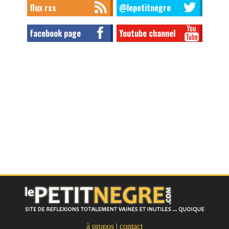
flux rss
@lepetitnegre
facebook page
Youtube channel
à propos
|
contact