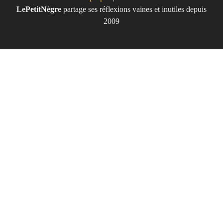
LePetitNègre
partage ses réflexions vaines et inutiles depuis
Le Petit Nègre
2009
Site de réflexions totalement vaines
et inutile... quoique