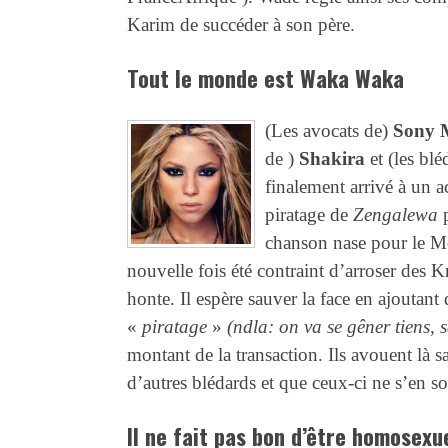
Karim de succéder à son père.
Tout le monde est Waka Waka
(Les avocats de)
Sony 
de )
Shakira
et (les bl
finalement arrivé à un 
piratage de
Zengalewa
chanson nase pour le Mo
nouvelle fois été contraint d’arroser des 
honte. Il espère sauver la face en ajoutant
«
piratage
»
(ndla: on va se gêner tiens, s
montant de la transaction. Ils avouent là s
d’autres blédards et que ceux-ci ne s’en 
Il ne fait pas bon d’être homosexu