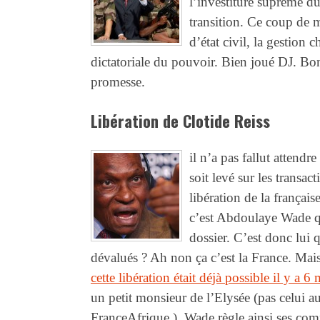
l’investiture suprême du
transition. Ce coup de m
d’état civil, la gestion 
dictatoriale du pouvoir. Bien joué DJ. Bon
promesse.
Libération de Clotide Reiss
il n’a pas fallut attendr
soit levé sur les transac
libération de la frança
c’est Abdoulaye Wade qu
dossier. C’est donc lui 
dévalués ? Ah non ça c’est la France. Mais
cette libération était déjà possible il y a 6
un petit monsieur de l’Elysée (pas celui 
FranceAfrique ). Wade règle ainsi ses co