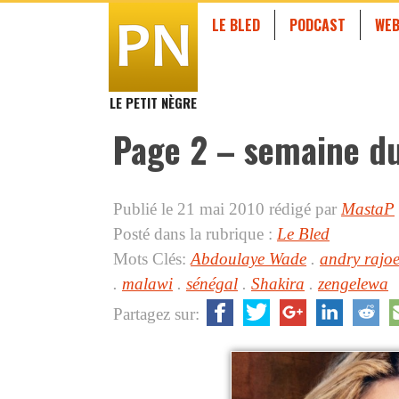
LE BLED
PODCAST
WEB
LE PETIT NÈGRE
Page 2 – semaine du
Publié le 21 mai 2010
rédigé par
MastaP
Posté dans la rubrique :
Le Bled
Mots Clés:
Abdoulaye Wade
.
andry rajoe
.
malawi
.
sénégal
.
Shakira
.
zengelewa
Partagez sur: