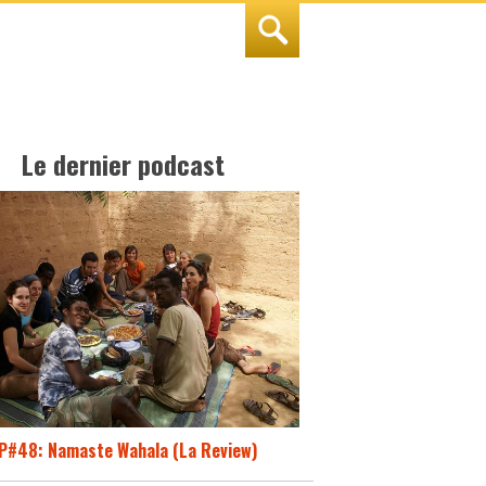
Le dernier podcast
P#48: Namaste Wahala (La Review)