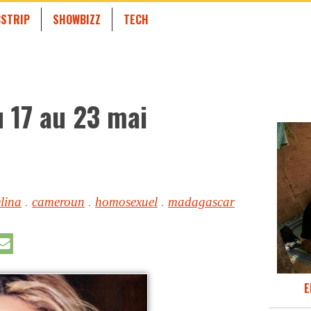
STRIP
SHOWBIZZ
TECH
 17 au 23 mai
lina
.
cameroun
.
homosexuel
.
madagascar
E