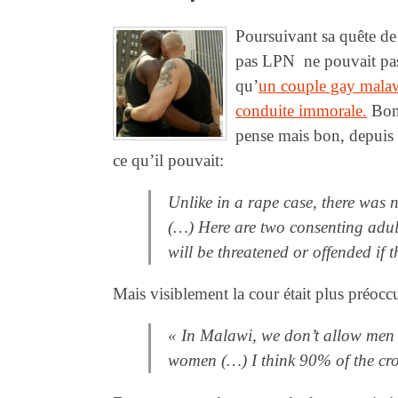
Poursuivant sa quête de 
pas LPN ne pouvait pass
qu’
un couple gay malaw
conduite immorale.
Bon 
pense mais bon, depuis q
ce qu’il pouvait:
Unlike in a rape case, there was 
(…) Here are two consenting adult
will be threatened or offended if t
Mais visiblement la cour était plus préoccu
« In Malawi, we don’t allow men
women (…) I think 90% of the cro