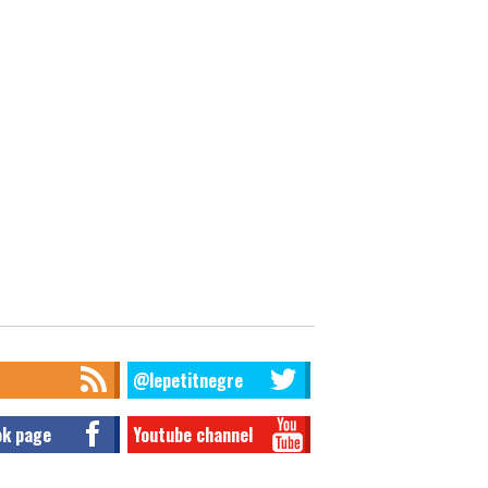
@lepetitnegre
ok page
Youtube channel