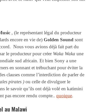
Music
, (le représentant légal du producteur
édards encore en vie de)
Golden Sound
sont
accord. Nous vous avions déjà fait part du
par le producteur pour créer
Waka Waka
une
ndiale sud africain. Et bien Sony a une
Kmers en sonnant et trébuchant pour éviter la
 des clauses comme l’interdiction de parler de
ales pirates )
ou celle de divulguer le
ans le savoir qu’ils ont déjà volé en katimini
sont pas encore rendu compte..
quoique
.
el au Malawi