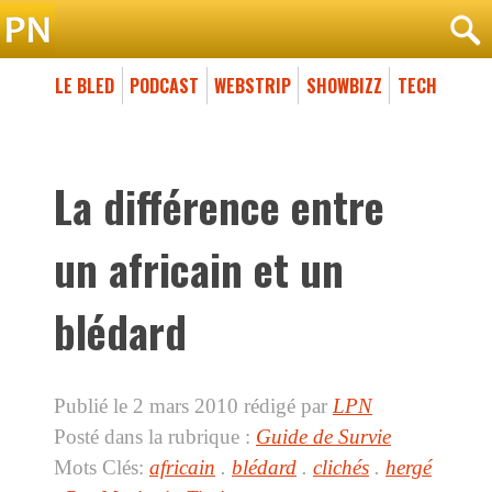
LE BLED
PODCAST
WEBSTRIP
SHOWBIZZ
TECH
La différence entre
un africain et un
blédard
Publié le 2 mars 2010
rédigé par
LPN
Posté dans la rubrique :
Guide de Survie
Mots Clés:
africain
.
blédard
.
clichés
.
hergé