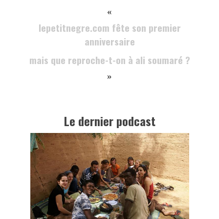
«
lepetitnegre.com fête son premier
anniversaire
mais que reproche-t-on à ali soumaré ?
»
Le dernier podcast