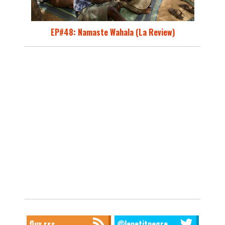
EP#48: Namaste Wahala (La Review)
flux rss
@lepetitnegre