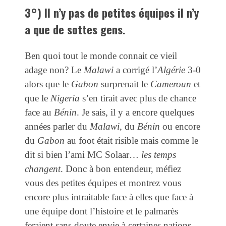
3°) Il n’y pas de petites équipes il n’y
a que de sottes gens.
Ben quoi tout le monde connait ce vieil
adage non? Le
Malawi
a corrigé l’
Algérie
3-0
alors que le
Gabon
surprenait le
Cameroun
et
que le
Nigeria
s’en tirait avec plus de chance
face au
Bénin
. Je sais, il y a encore quelques
années parler du
Malawi
, du
Bénin
ou encore
du
Gabon
au foot était risible mais comme le
dit si bien l’ami MC Solaar…
les temps
changent
. Donc à bon entendeur, méfiez
vous des petites équipes et montrez vous
encore plus intraitable face à elles que face à
une équipe dont l’histoire et le palmarès
feraient sans doute envie à certaines nations