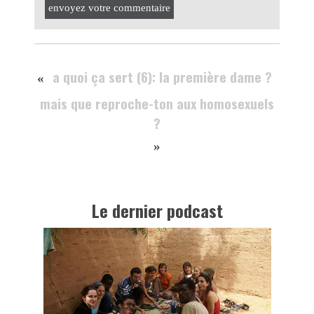
envoyez votre commentaire
a quoi ça sert (6): la première dame ?
«
mais que reproche-ton aux homosexuels
?
»
Le dernier podcast