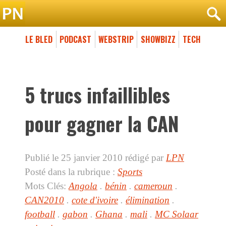
LE BLED
PODCAST
WEBSTRIP
SHOWBIZZ
TECH
5 trucs infaillibles
pour gagner la CAN
Publié le 25 janvier 2010
rédigé par
LPN
Posté dans la rubrique :
Sports
Mots Clés:
Angola
.
bénin
.
cameroun
.
CAN2010
.
cote d'ivoire
.
élimination
.
football
.
gabon
.
Ghana
.
mali
.
MC Solaar