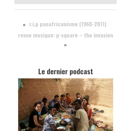
r.i.p panafricanisme (1960-2011)
«
revue musique: p-square – the invasion
»
Le dernier podcast