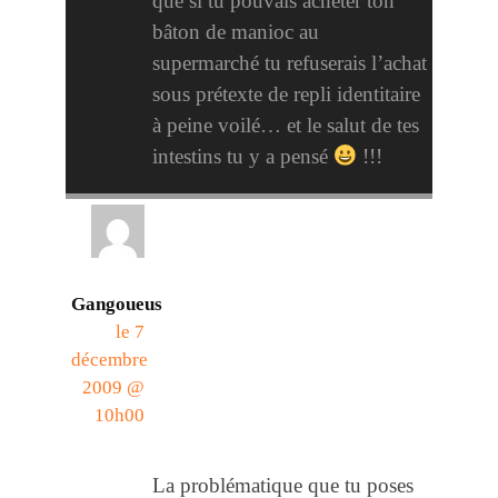
que si tu pouvais acheter ton
bâton de manioc au
supermarché tu refuserais l’achat
sous prétexte de repli identitaire
à peine voilé… et le salut de tes
intestins tu y a pensé
!!!
Gangoueus
le 7
décembre
2009 @
10h00
La problématique que tu poses