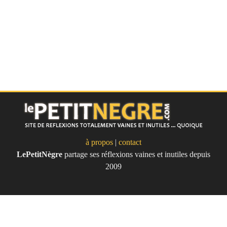
à propos
|
contact
LePetitNègre
partage ses réflexions vaines et inutiles depuis
Le Petit Nègre
2009
Site de réflexions totalement vaines
et inutile... quoique