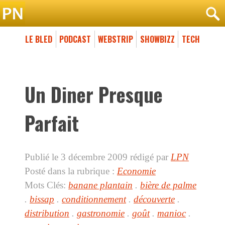
LE BLED
PODCAST
WEBSTRIP
SHOWBIZZ
TECH
Un Diner Presque
Parfait
Publié le 3 décembre 2009
rédigé par
LPN
Posté dans la rubrique :
Economie
Mots Clés:
banane plantain
.
bière de palme
.
bissap
.
conditionnement
.
découverte
.
distribution
.
gastronomie
.
goût
.
manioc
.