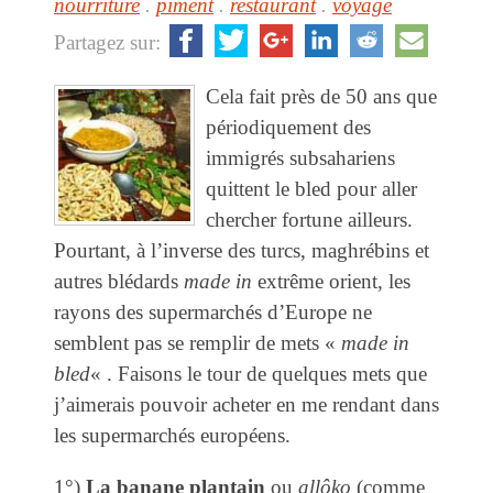
nourriture
.
piment
.
restaurant
.
voyage
Partagez sur:
Cela fait près de 50 ans que
périodiquement des
immigrés subsahariens
quittent le bled pour aller
chercher fortune ailleurs.
Pourtant, à l’inverse des turcs, maghrébins et
autres blédards
made in
extrême orient, les
rayons des supermarchés d’Europe ne
semblent pas se remplir de mets «
made in
bled
« . Faisons le tour de quelques mets que
j’aimerais pouvoir acheter en me rendant dans
les supermarchés européens.
1°)
La banane plantain
ou
allôko
(comme