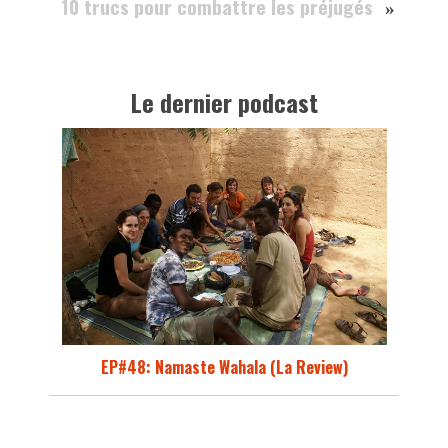
10 trucs pour combattre les préjugés
»
Le dernier podcast
EP#48: Namaste Wahala (La Review)