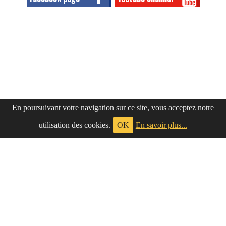
En poursuivant votre navigation sur ce site, vous acceptez notre
utilisation des cookies.
OK
En savoir plus...
à propos
|
contact
LePetitNègre
partage ses réflexions vaines et inutiles depuis
Le Petit Nègre
2009