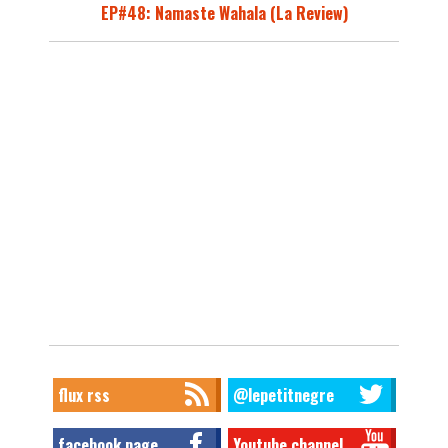
EP#48: Namaste Wahala (La Review)
flux rss
@lepetitnegre
facebook page
Youtube channel