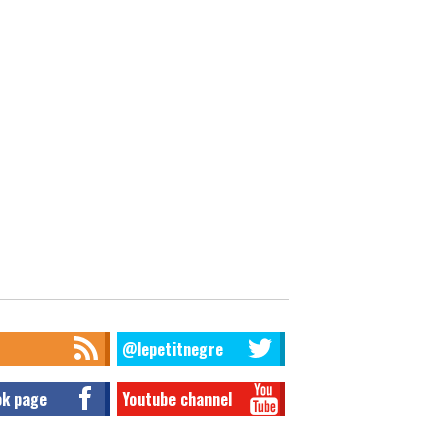
@lepetitnegre
ok page
Youtube channel