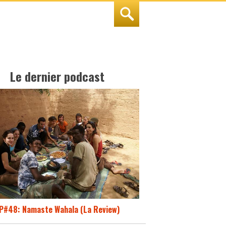
Le dernier podcast
P#48: Namaste Wahala (La Review)