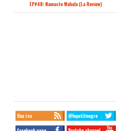
EP#48: Namaste Wahala (La Review)
flux rss
@lepetitnegre
facebook page
Youtube channel