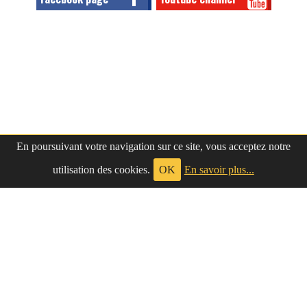
En poursuivant votre navigation sur ce site, vous acceptez notre
utilisation des cookies.
OK
En savoir plus...
à propos
|
contact
LePetitNègre
partage ses réflexions vaines et inutiles depuis
Le Petit Nègre
2009