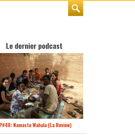
Le dernier podcast
P#48: Namaste Wahala (La Review)