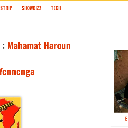
STRIP
SHOWBIZZ
TECH
 :
Mahamat Haroun
e Yennenga
E