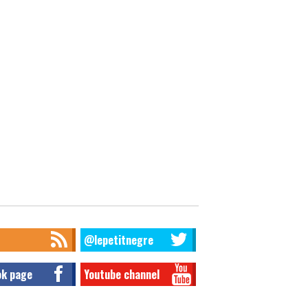
@lepetitnegre
ok page
Youtube channel