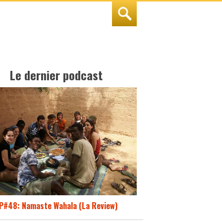
Le dernier podcast
P#48: Namaste Wahala (La Review)