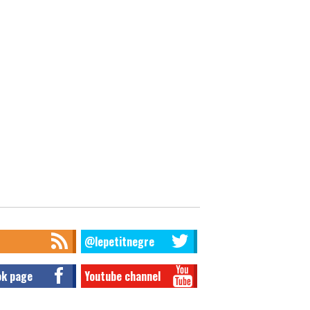
@lepetitnegre
ok page
Youtube channel