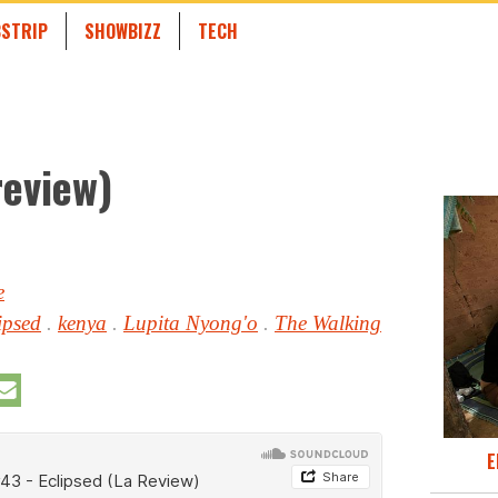
STRIP
SHOWBIZZ
TECH
review)
e
ipsed
.
kenya
.
Lupita Nyong'o
.
The Walking
E