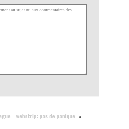
eague
webstrip: pas de panique
»