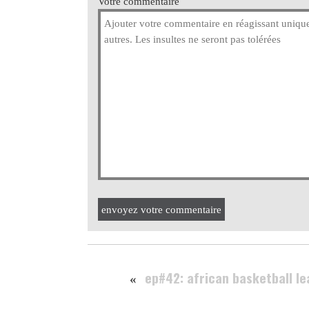
Votre commentaire
envoyez votre commentaire
ep#42: african basketball l
«