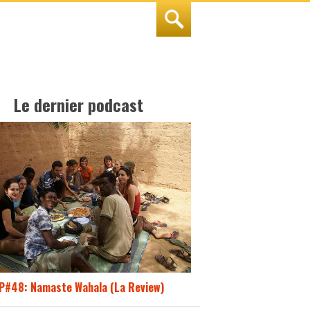
Le dernier podcast
P#48: Namaste Wahala (La Review)