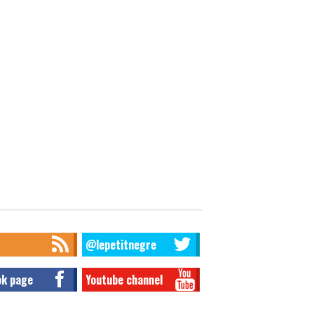
@lepetitnegre
ok page
Youtube channel