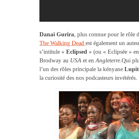
Danai Gurira
, plus connue pour le rôle 
The Walking Dead
est également un auteur
s’intitule «
Eclipsed
» (ou « Eclipsée » en 
Brodway au
USA
et en
Angleterre
.Qui pl
l’un des rôles principale la kényane
Lupi
la curiosité des nos podcasteurs invétérés.