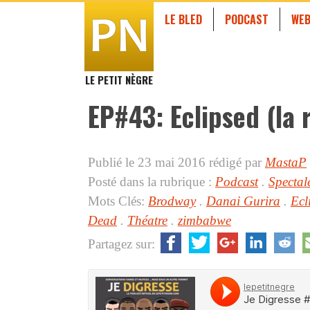
LE BLED
PODCAST
WEB
LE PETIT NÈGRE
EP#43: Eclipsed (la 
Publié le 23 mai 2016
rédigé par
MastaP
Posté dans la rubrique :
Podcast
.
Spectal
Mots Clés:
Brodway
.
Danai Gurira
.
Ecl
Dead
.
Théatre
.
zimbabwe
Partagez sur: