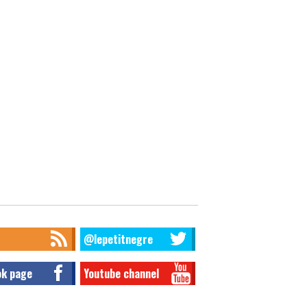
@lepetitnegre
ok page
Youtube channel