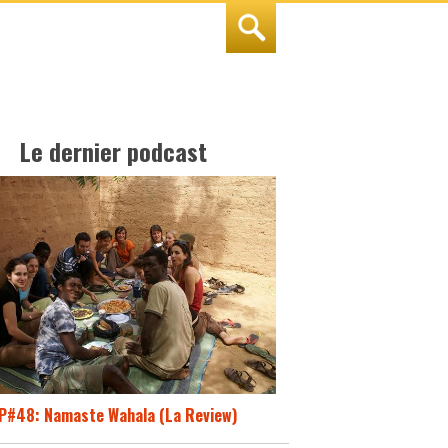
Le dernier podcast
P#48: Namaste Wahala (La Review)