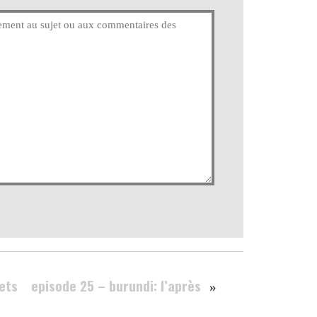
ets
episode 25 – burundi: l’après
»