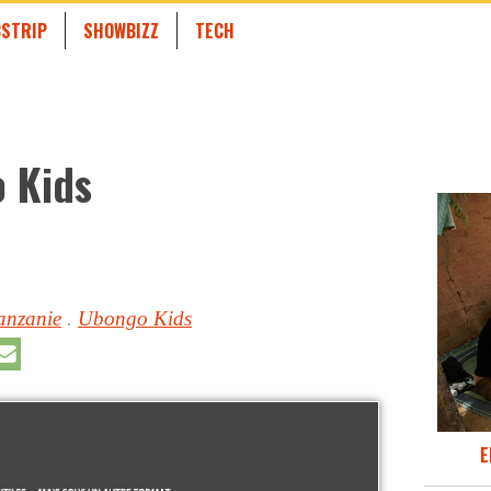
STRIP
SHOWBIZZ
TECH
 Kids
anzanie
.
Ubongo Kids
E