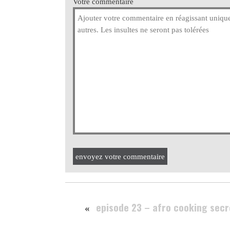
Votre commentaire
envoyez votre commentaire
episode 23 – afro cooking secr
«