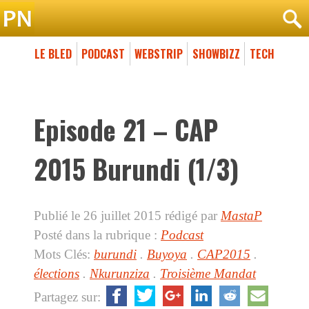
LE BLED
PODCAST
WEBSTRIP
SHOWBIZZ
TECH
Episode 21 – CAP
2015 Burundi (1/3)
Publié le 26 juillet 2015
rédigé par
MastaP
Posté dans la rubrique :
Podcast
Mots Clés:
burundi
.
Buyoya
.
CAP2015
.
élections
.
Nkurunziza
.
Troisième Mandat
Partagez sur: