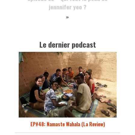
jennnifer yeo ?
»
Le dernier podcast
EP#48: Namaste Wahala (La Review)