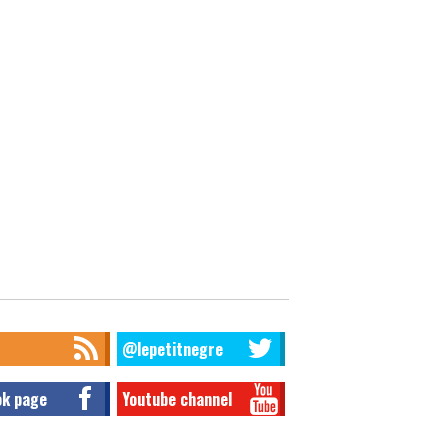
@lepetitnegre
ok page
Youtube channel