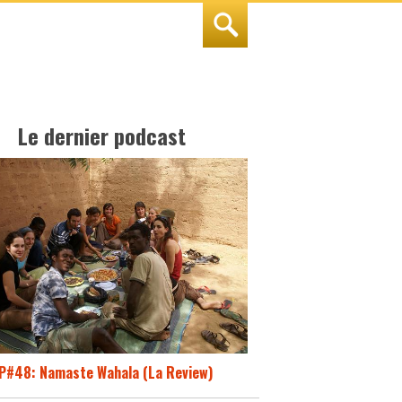
Le dernier podcast
P#48: Namaste Wahala (La Review)