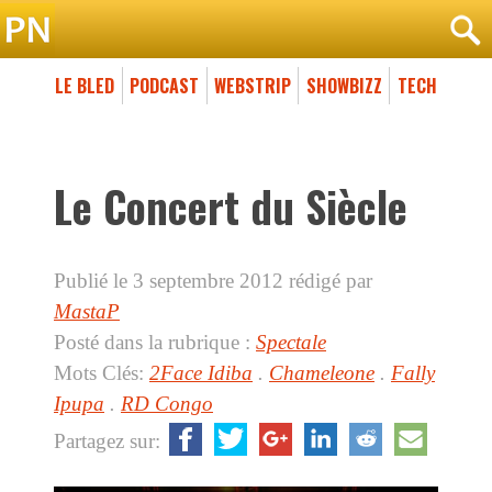
LE BLED
PODCAST
WEBSTRIP
SHOWBIZZ
TECH
Le Concert du Siècle
Publié le 3 septembre 2012
rédigé par
MastaP
Posté dans la rubrique :
Spectale
Mots Clés:
2Face Idiba
.
Chameleone
.
Fally
Ipupa
.
RD Congo
Partagez sur: