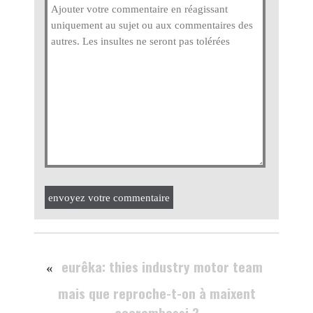
envoyez votre commentaire
eurêka: thies industry motor team
«
mais que reproche-t-on à maixent
accrombessi ?