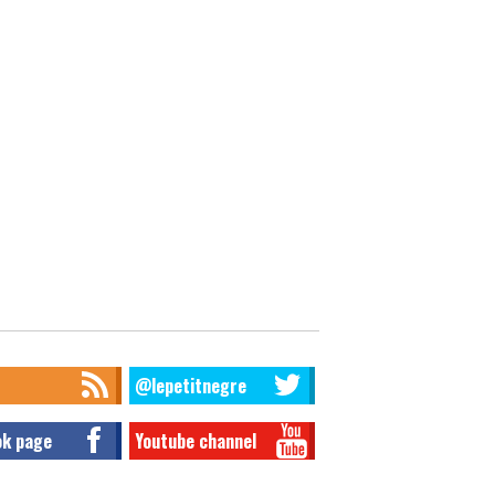
@lepetitnegre
ok page
Youtube channel