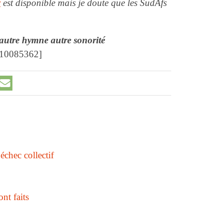
r
est disponible mais je doute que les SudAfs
utre hymne autre sonorité
 10085362]
chec collectif
nt faits