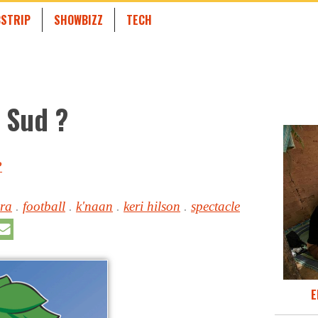
STRIP
SHOWBIZZ
TECH
 Sud ?
P
ra
.
football
.
k'naan
.
keri hilson
.
spectacle
E