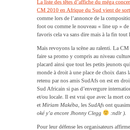
La liste des têtes d’affiche du méga concer
CM 2010 en Afrique du Sud vient de sorti
comme lors de l’annonce de la composition
foot ou comme le nouveau « line up » d
favoris cela va sans dire mais à la fin tout
Mais revoyons la scène au ralenti. La CM 
faire sa promo y compris au niveau culture
placard ainsi que tout les petits jeunots qu
monde à droit à une place de choix dans la
retenu par nos amis SudAfs on est en droit
Sud Africain si pas d’envergure internat
et/ou locale. Il est vrai que avec la mort 
et
Miriam Makéba
, les
SudAfs
ont quasime
oké y’a encore Jhonny Clegg
:ndlr ).
Pour leur défense les organisateurs affirm