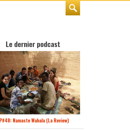
Le dernier podcast
P#48: Namaste Wahala (La Review)