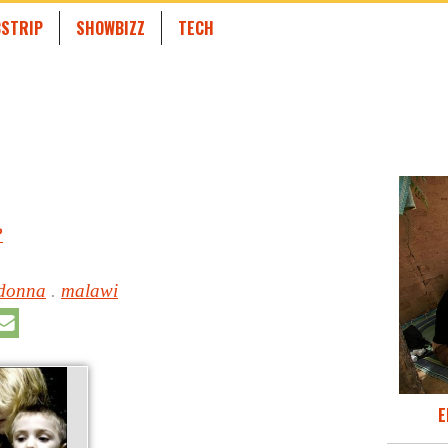
STRIP
SHOWBIZZ
TECH
P
donna
.
malawi
E