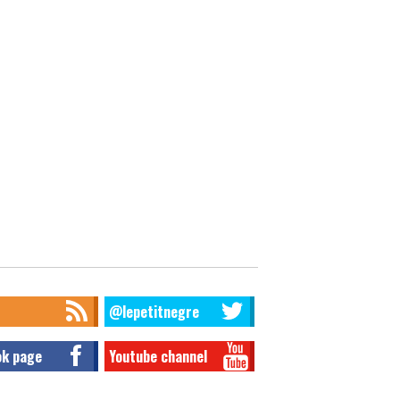
@lepetitnegre
ok page
Youtube channel