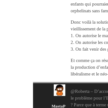
enfants qui pourraie
orphelinats sans fa
Donc voilà la solut
vieillissement de la 
1. On autorise le m
2. On autorise les 
3. On fait venir des
Et comme ça on résou
la production d’enfa
libéralisme et le né
@Roberta – D’accord
le problème pour l’
? Parce que à terme u
MastaP