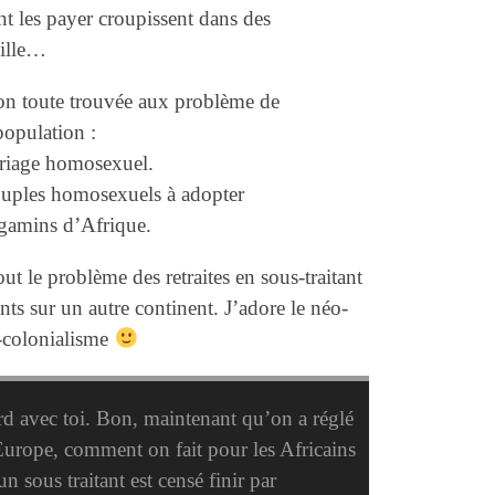
nt les payer croupissent dans des
mille…
ion toute trouvée aux problème de
population :
ariage homosexuel.
couples homosexuels à adopter
 gamins d’Afrique.
t le problème des retraites en sous-traitant
nts sur un autre continent. J’adore le néo-
o-colonialisme
 avec toi. Bon, maintenant qu’on a réglé
Europe, comment on fait pour les Africains
n sous traitant est censé finir par