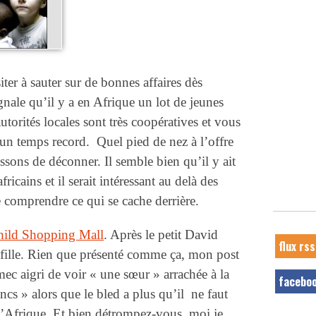
siter à sauter sur de bonnes affaires dès
gnale qu’il y a en Afrique un lot de jeunes
autorités locales sont très coopératives et vous
un temps record. Quel pied de nez à l’offre
sons de déconner. Il semble bien qu’il y ait
icains et il serait intéressant au delà des
de comprendre ce qui se cache derrière.
hild Shopping Mall
. Après le petit David
flux rss
e fille. Rien que présenté comme ça, mon post
mec aigri de voir « une sœur » arrachée à la
facebo
cs » alors que le bled a plus qu’il ne faut
e d’Afrique. Et bien détrompez-vous, moi je