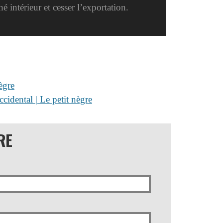
 intérieur et cesser l’exportation.
ègre
cidental | Le petit nègre
RE