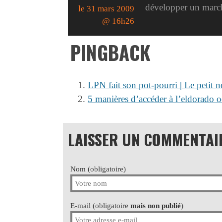
développer un marché
le 31 mars 2009
@ 16h26
PINGBACK
LPN fait son pot-pourri | Le petit n
5 manières d’accéder à l’eldorado oc
LAISSER UN COMMENTAI
Nom (obligatoire)
E-mail (obligatoire
mais non publié
)