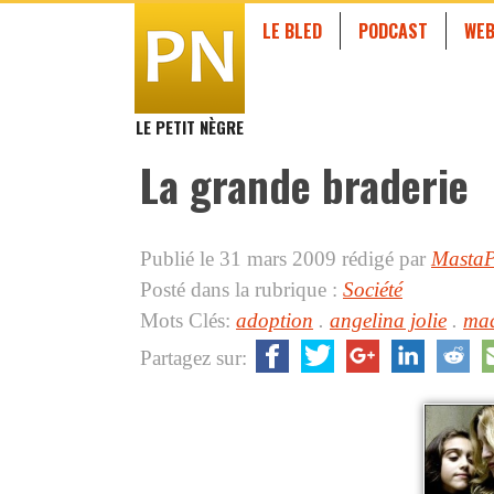
LE BLED
PODCAST
WEB
LE PETIT NÈGRE
La grande braderie
Publié le 31 mars 2009
rédigé par
Masta
Posté dans la rubrique :
Société
Mots Clés:
adoption
.
angelina jolie
.
ma
Partagez sur: