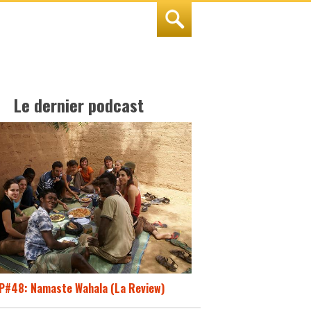
Le dernier podcast
P#48: Namaste Wahala (La Review)