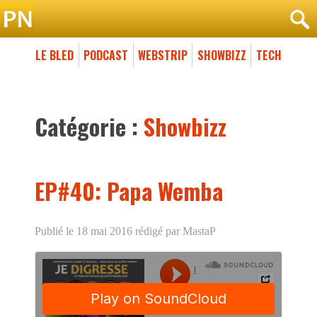
LE BLED
PODCAST
WEBSTRIP
SHOWBIZZ
TECH
Catégorie :
Showbizz
EP#40: Papa Wemba
Publié le 18 mai 2016
rédigé par MastaP