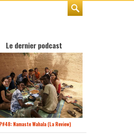
Le dernier podcast
P#48: Namaste Wahala (La Review)