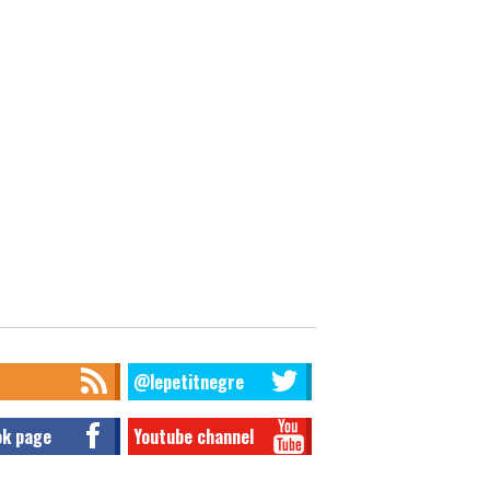
@lepetitnegre
ok page
Youtube channel