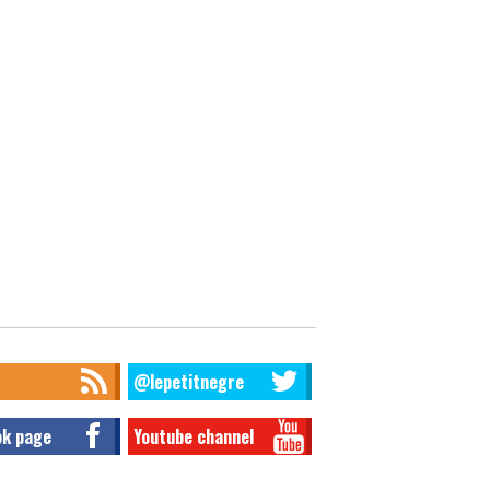
@lepetitnegre
ok page
Youtube channel