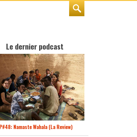
Le dernier podcast
P#48: Namaste Wahala (La Review)