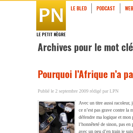
LE BLED
PODCAST
WEB
LE PETIT NÈGRE
Archives pour le mot clé
Pourquoi l’Afrique n’a p
Publié le 2 septembre 2009
rédigé par LPN
Avec un titre aussi racoleur, 
ce n’est pas grave contre la m
défendre ma logique et mon p
l’honnêteté de sinon, pas en 
avec un peu d’en train je sui