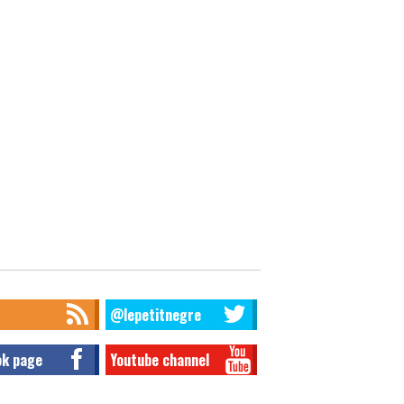
@lepetitnegre
ok page
Youtube channel