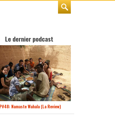
Le dernier podcast
P#48: Namaste Wahala (La Review)