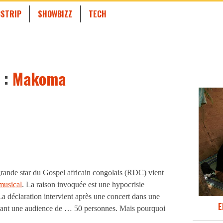
STRIP
SHOWBIZZ
TECH
 :
Makoma
grande star du Gospel
africain
congolais (RDC) vient
musical
. La raison invoquée est une hypocrisie
La déclaration intervient après une concert dans une
E
evant une audience de … 50 personnes. Mais pourquoi