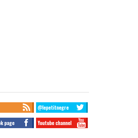
@lepetitnegre
ok page
Youtube channel