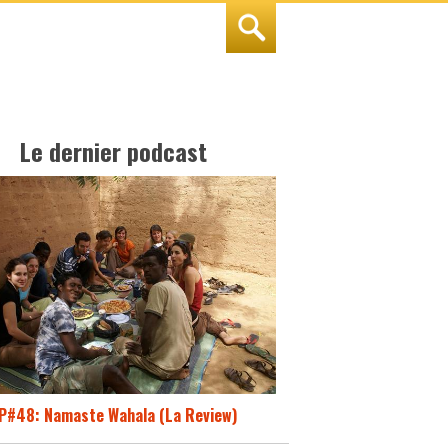
Le dernier podcast
P#48: Namaste Wahala (La Review)