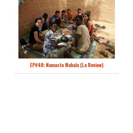
EP#48: Namaste Wahala (La Review)