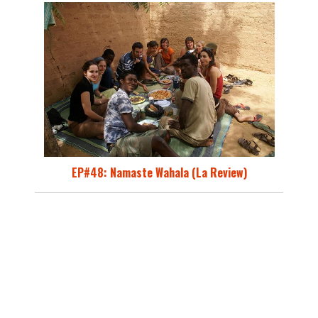
EP#48: Namaste Wahala (La Review)