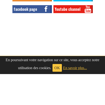
facebook page
Youtube channel
En poursuivant votre navigation sur ce site, vous acceptez notre
utilisation des cookies.
OK
En savoir plus...
à propos
|
contact
LePetitNègre
partage ses réflexions vaines et inutiles depuis