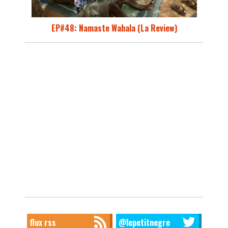
EP#48: Namaste Wahala (La Review)
flux rss
@lepetitnegre