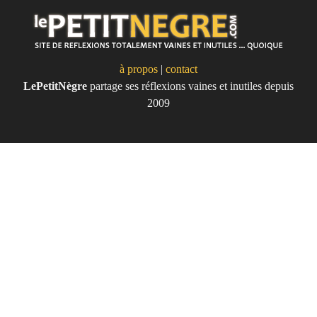
à propos
|
contact
LePetitNègre
partage ses réflexions vaines et inutiles depuis
Le Petit Nègre
2009
Site de réflexions totalement vaines
et inutile... quoique