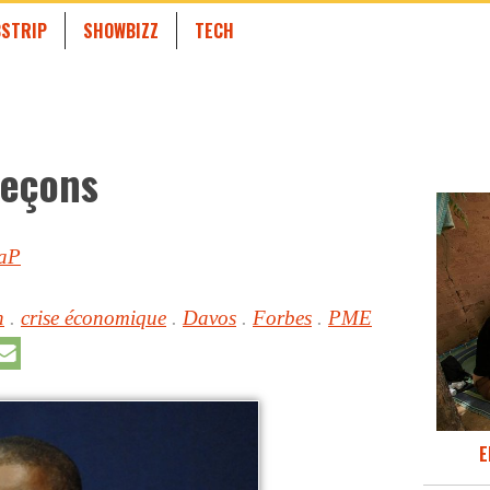
STRIP
SHOWBIZZ
TECH
leçons
aP
h
.
crise économique
.
Davos
.
Forbes
.
PME
E