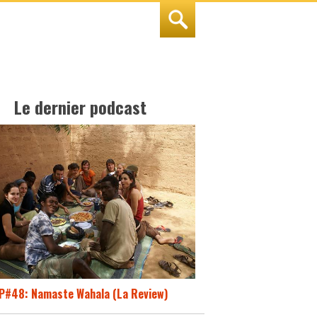
Le dernier podcast
P#48: Namaste Wahala (La Review)