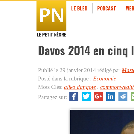
LE BLED
PODCAST
WEB
LE PETIT NÈGRE
Davos 2014 en cinq 
Publié le 29 janvier 2014
rédigé par
Mast
Posté dans la rubrique :
Economie
Mots Clés:
aliko dangote
.
commonwealt
Partagez sur: