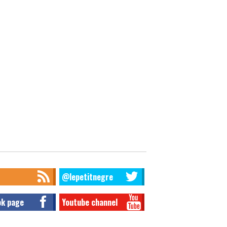
@lepetitnegre
ok page
Youtube channel