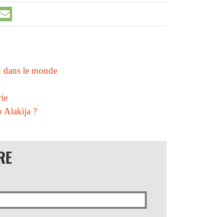
d dans le monde
rie
 Alakija ?
RE