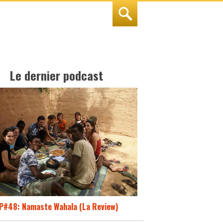
Le dernier podcast
P#48: Namaste Wahala (La Review)