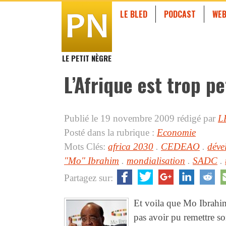
LE BLED
PODCAST
WEB
LE PETIT NÈGRE
L’Afrique est trop pe
Publié le 19 novembre 2009
rédigé par
L
Posté dans la rubrique :
Economie
Mots Clés:
africa 2030
.
CEDEAO
.
déve
"Mo" Ibrahim
.
mondialisation
.
SADC
.
Partagez sur:
Et voila que Mo Ibrahim
pas avoir pu remettre s