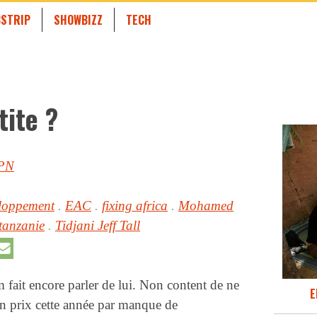
STRIP
SHOWBIZZ
TECH
tite ?
PN
loppement
.
EAC
.
fixing africa
.
Mohamed
tanzanie
.
Tidjani Jeff Tall
 fait encore parler de lui. Non content de ne
E
on prix cette année par manque de