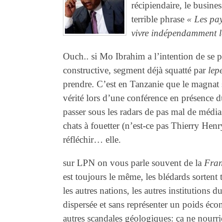
récipiendaire, le busine
terrible phrase
« Les pay
vivre indépendamment le
Ouch.. si Mo Ibrahim a l’intention de se 
constructive, segment déjà squatté par
lep
prendre. C’est en Tanzanie que le magnat 
vérité lors d’une conférence en présence d
passer sous les radars de pas mal de média
chats à fouetter (n’est-ce pas Thierry Hen
réfléchir… elle.
sur LPN on vous parle souvent de la
Fran
est toujours le même, les blédards sortent
les autres nations, les autres institutions 
dispersée et sans représenter un poids écon
autres scandales géologiques: ça ne nour