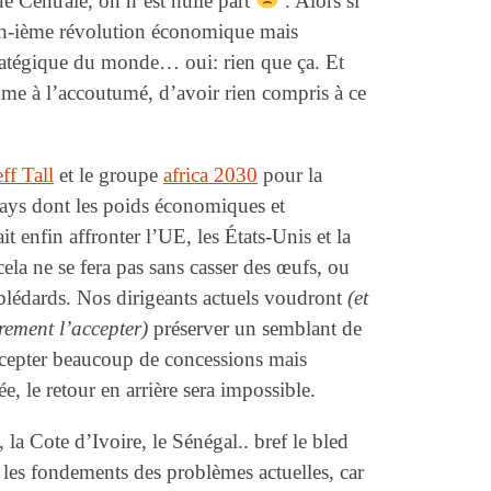
ue Centrale, on n’est nulle part
. Alors si
a n-ième révolution économique mais
stratégique du monde… oui: rien que ça. Et
omme à l’accoutumé, d’avoir rien compris à ce
ff Tall
et le groupe
africa 2030
pour la
pays dont les poids économiques et
 enfin affronter l’UE, les États-Unis et la
la ne se fera pas sans casser des œufs, ou
 blédards. Nos dirigeants actuels voudront
(et
rement l’accepter)
préserver un semblant de
accepter beaucoup de concessions mais
, le retour en arrière sera impossible.
la Cote d’Ivoire, le Sénégal.. bref le bled
, les fondements des problèmes actuelles, car