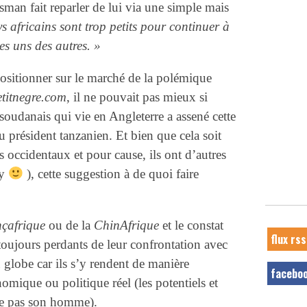
ssman fait reparler de lui via une simple mais
s africains sont trop petits pour continuer à
s uns des autres. »
positionner sur le marché de la polémique
etitnegre.com
, il ne pouvait pas mieux si
soudanais qui vie en Angleterre a assené cette
u président tanzanien. Et bien que cela soit
s occidentaux et pour cause, ils ont d’autres
ry
), cette suggestion à de quoi faire
çafrique
ou de la
ChinAfrique
et le constat
flux rss
 toujours perdants de leur confrontation avec
du globe car ils s’y rendent de manière
facebo
omique ou politique réel (les potentiels et
rie pas son homme).