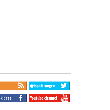
@lepetitnegre
ok page
Youtube channel