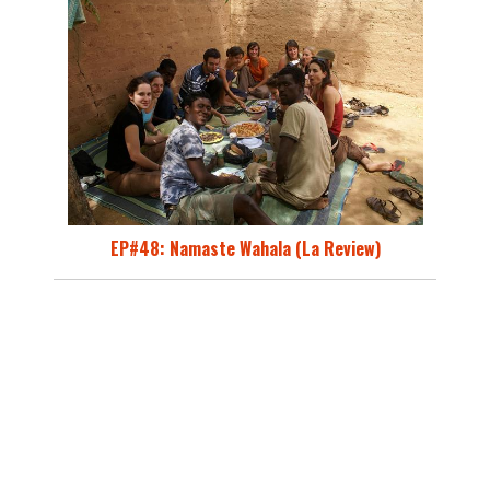
EP#48: Namaste Wahala (La Review)