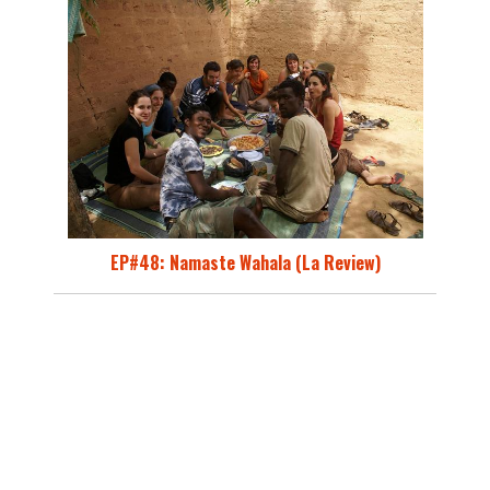
EP#48: Namaste Wahala (La Review)