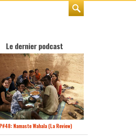
Le dernier podcast
P#48: Namaste Wahala (La Review)