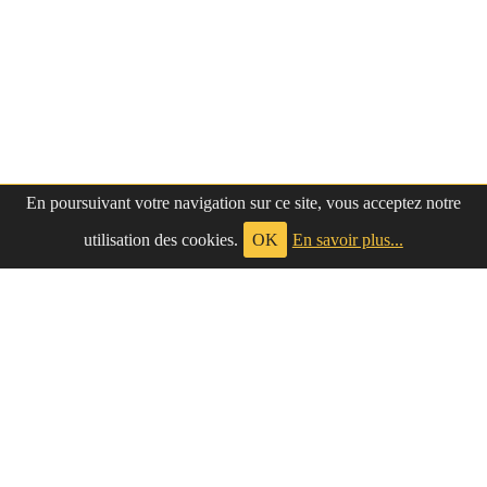
En poursuivant votre navigation sur ce site, vous acceptez notre
utilisation des cookies.
OK
En savoir plus...
à propos
|
contact
LePetitNègre
partage ses réflexions vaines et inutiles depuis
Le Petit Nègre
2009