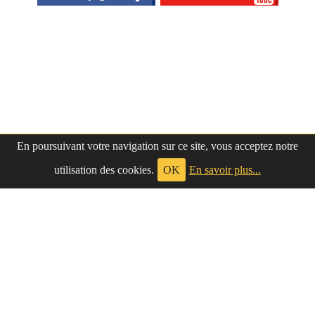
En poursuivant votre navigation sur ce site, vous acceptez notre
utilisation des cookies.
OK
En savoir plus...
à propos
|
contact
LePetitNègre
partage ses réflexions vaines et inutiles depuis
Le Petit Nègre
2009