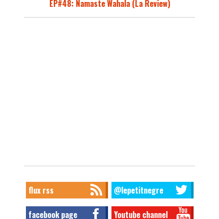
EP#48: Namaste Wahala (La Review)
flux rss
@lepetitnegre
facebook page
Youtube channel