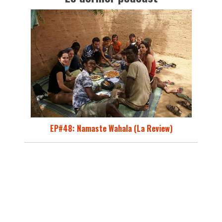
EP#48: Namaste Wahala (La Review)