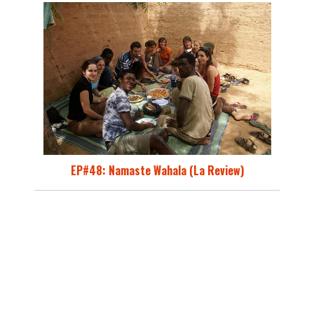
EP#48: Namaste Wahala (La Review)