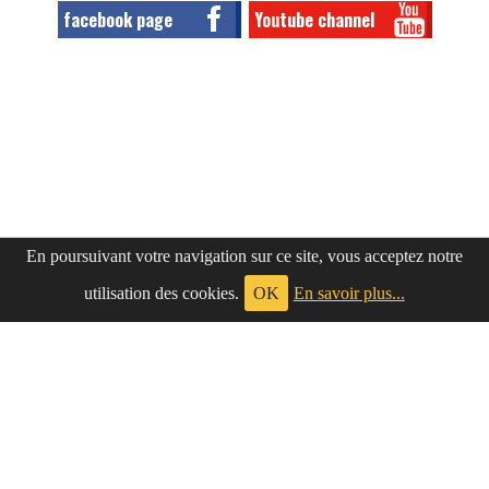
facebook page
Youtube channel
En poursuivant votre navigation sur ce site, vous acceptez notre
utilisation des cookies.
OK
En savoir plus...
à propos
|
contact
LePetitNègre
partage ses réflexions vaines et inutiles depuis
2009