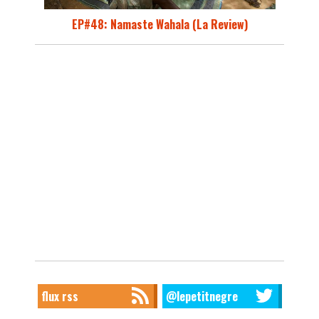
EP#48: Namaste Wahala (La Review)
flux rss
@lepetitnegre